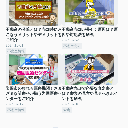
不動産の分筆とは？売却時にお
不動産売却が長引く原因は？原
こなうメリットやデメリットを
因や対処法を解説
ご紹介
2024.09.24
2024.10.01
不動産売却
不動産情報
岩国市の頼れる医療機関！さま
不動産売却で必要な査定書と
ざまな診療科が揃う岩国医療セ
は？書類の見方や見るべきポイ
ンターをご紹介
ントを解説
2024.09.17
2024.09.10
不動産情報
査定