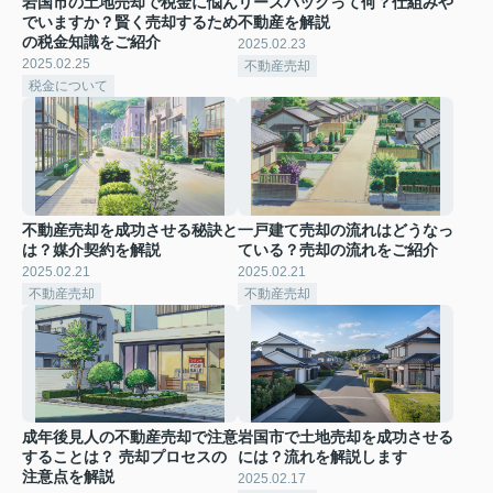
岩国市の土地売却で税金に悩ん
リースバックって何？仕組みや
でいますか？賢く売却するため
不動産を解説
の税金知識をご紹介
2025.02.23
2025.02.25
不動産売却
税金について
不動産売却を成功させる秘訣と
一戸建て売却の流れはどうなっ
は？媒介契約を解説
ている？売却の流れをご紹介
2025.02.21
2025.02.21
不動産売却
不動産売却
成年後見人の不動産売却で注意
岩国市で土地売却を成功させる
することは？ 売却プロセスの
には？流れを解説します
注意点を解説
2025.02.17