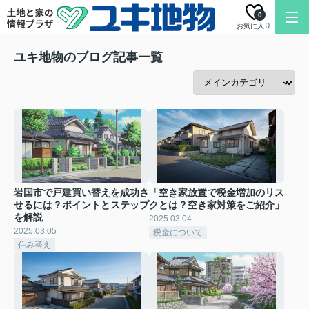
0
お気に入り
ユキ地物のブログ記事一覧
岩国市で戸建買い替えを成功さ
「空き家放置で税金増加のリス
せるには？ポイントとステップ
クとは？空き家対策をご紹介」
を解説
2025.03.04
2025.03.05
税金について
住み替え