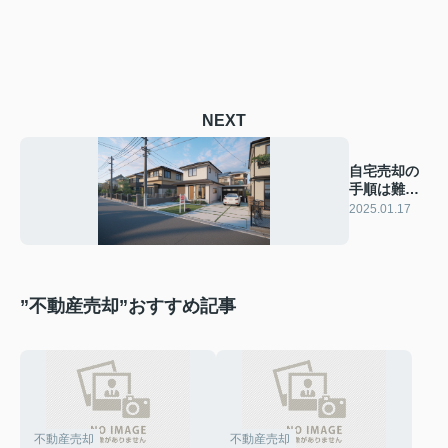
NEXT
自宅売却の
手順は難し
い？ 流れを
2025.01.17
解説
”不動産売却”おすすめ記事
不動産売却
不動産売却