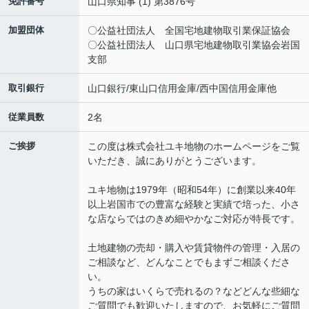
免許番号
山口県知事 (1) 第3876号
加盟団体
〇公益社団法人 全国宅地建物取引業保証協会
〇公益社団法人 山口県宅地建物取引業協会岩国
支部
取引銀行
山口銀行/東山口信用金庫/西中国信用金庫他
従業員数
2名
ご挨拶
この度は株式会社ユキ地物のホームページをご覧
いただき、誠にありがとうございます。
ユキ地物は1979年（昭和54年）に創業以来40年
以上岩国市での豊富な経験と実績で培った、小さ
な店ならではのきめ細やかなご対応が特長です。
土地建物の売却・購入や賃貸物件の管理・入居の
ご相談など、どんなことでもまずご相談くださ
い。
うちの家はいくらで売れるの？などどんな些細な
ご質問でも歓迎いたしますので、お気軽にご質問