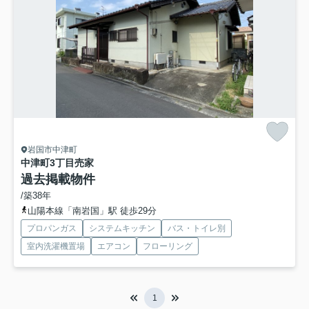
岩国市中津町
中津町3丁目売家
過去掲載物件
/築38年
山陽本線「南岩国」駅 徒歩29分
プロパンガス
システムキッチン
バス・トイレ別
室内洗濯機置場
エアコン
フローリング
1