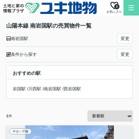
0
お気に入り
山陽本線 南岩国駅の売買物件一覧
南岩国駅
変更
条件から探す
変更
おすすめの駅
岩国駅
/
川西駅
/
南岩国駅
/
西岩国駅
1
件
中古一戸建