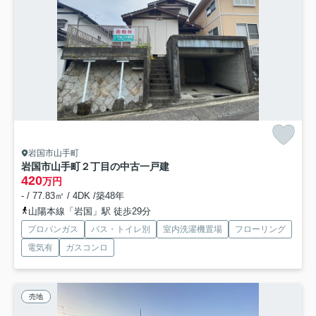
岩国市山手町
岩国市山手町２丁目の中古一戸建
420
万円
- / 77.83㎡ / 4DK /築48年
山陽本線「岩国」駅 徒歩29分
プロパンガス
バス・トイレ別
室内洗濯機置場
フローリング
電気有
ガスコンロ
売地