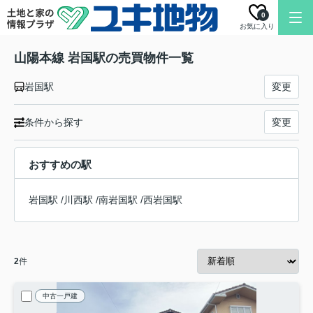
0
お気に入り
山陽本線 岩国駅の売買物件一覧
岩国駅
変更
条件から探す
変更
おすすめの駅
岩国駅
/
川西駅
/
南岩国駅
/
西岩国駅
2
件
中古一戸建