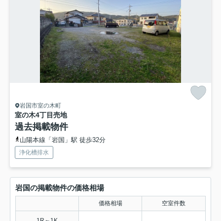
岩国市室の木町
室の木4丁目売地
過去掲載物件
山陽本線「岩国」駅 徒歩32分
浄化槽排水
岩国の掲載物件の価格相場
価格相場
空室件数
-
-
1R～1K