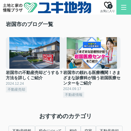
0
お気に入り
岩国市のブログ一覧
岩国市の不動産売却どうする？
岩国市の頼れる医療機関！さま
方法を詳しくご紹介
ざまな診療科が揃う岩国医療セ
ンターをご紹介
2024.12.24
2024.09.17
不動産売却
不動産情報
おすすめのカテゴリ
不動産情報
税金について
相続
空家
不動産売却