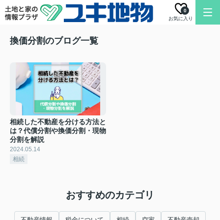
0
お気に入り
換価分割のブログ一覧
相続した不動産を分ける方法と
は？代償分割や換価分割・現物
分割を解説
2024.05.14
相続
おすすめのカテゴリ
不動産情報
税金について
相続
空家
不動産売却