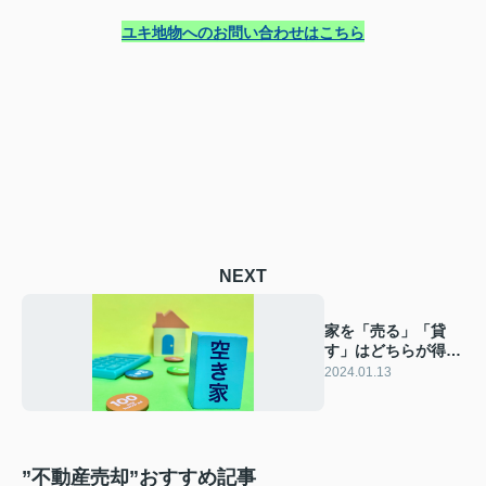
ユキ地物へのお問い合わせはこちら
NEXT
家を「売る」「貸
す」はどちらが得？
メリット・デメリッ
2024.01.13
トについて解説
”不動産売却”おすすめ記事