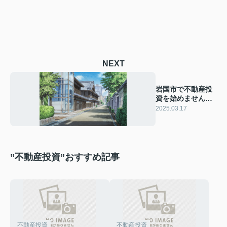
NEXT
岩国市で不動産投
資を始めません
か？市場の現状と
2025.03.17
メリットを解説
”不動産投資”おすすめ記事
不動産投資
不動産投資