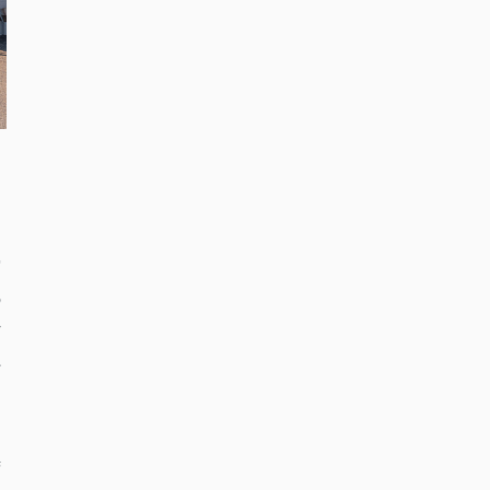
実
の
打
好
。
渉