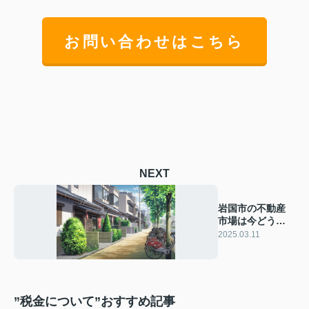
お問い合わせはこちら
NEXT
岩国市の不動産
市場は今どうな
っている？売却
2025.03.11
の流れを解説
”税金について”おすすめ記事